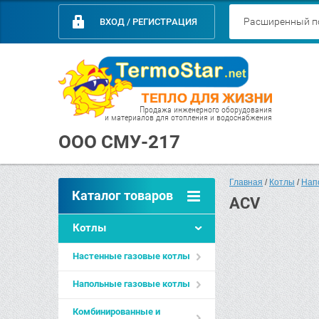
О компании
Доставка
Акции
Обратная связь
К
Расширенный п
ВХОД / РЕГИСТРАЦИЯ
Продажа инженерного оборудования
и материалов для отопления и водоснабжения
ООО СМУ-217
Главная
 / 
Котлы
 / 
Нап
Каталог товаров
ACV
Котлы
Настенные газовые котлы
Напольные газовые котлы
Комбинированные и